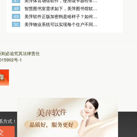
47
美萍体育场馆软件，使用读卡器经常遇
到的问题?
48
智慧图书室需求如下，美萍图书馆软件
可以适用吗？
49
美萍软件正版加密狗是啥样子？如何辨
别正版加密狗与盗版加密狗？
50
美萍物业系统可以实现每个住户不同日
期收取物业费吗？按每个住户的入住时
间 计算物业费
否则必追究其法律责任
015902号-1
系方式！
交