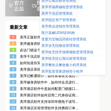
美萍公寓出租管理系统
美萍市场商铺租赁管理系统
美萍干洗店管理系统
美萍固定资产管理系统
美萍商业进销存管理系统
最新文章
医疗器械UDI码扫码枪
1
美萍正版软件自助激活失败的情况下，
变废为宝物品回收站管理系统
可以获取串号 发给客服激活，获取串号
2
美萍健身房软件，会员充值如何从自定
美萍业无忧物业管理系统
的方式有两种
义日期开始自动计算会员到期日？
3
必达门锁这个接口，美萍酒店管理软件
美萍租无忧市场商铺租赁管理系统
能对接吗？
4
美萍干洗店软件，要发送这些到邮箱，
美萍租无忧公寓出租管理系统
是在哪里设置的？
5
如何知道你安装的是盗版美萍软件？当
美萍餐饮点餐收银小程序系统
出现如图示时，您购买的一定是美萍盗
6
美萍酒店系统能对接携程平台？如何对
美萍批发管家进销存小程序
版软件。
接？如何获取携程平台上的商家订单？
7
美萍记帐通软件，如何查看收支项目明
细？
8
美萍健身房软件中，如何对会员进行注
销操作？
9
美萍酒店软件中是如何配置门锁接口
的？
10
美萍酒店软件如何启用二代身份证阅读
器设置？
11
美萍酒店软件支持深圳华视电子读写设
备有限公司龙华分公司生产的身份证阅
12
美萍酒店宾馆管理软件支持携程订单自
读器吗？