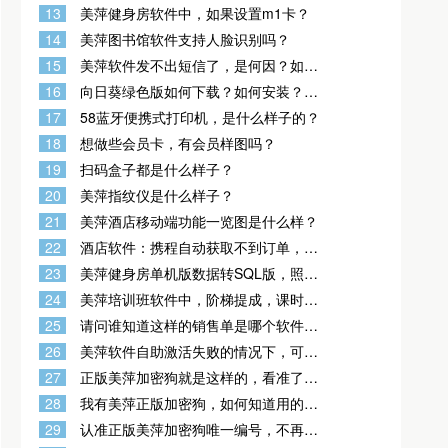
动获取吗？
13
美萍健身房软件中，如果设置m1卡？
14
美萍图书馆软件支持人脸识别吗？
15
美萍软件发不出短信了，是何因？如何
解决？
16
向日葵绿色版如何下载？如何安装？如
何使用？
17
58蓝牙便携式打印机，是什么样子的？
18
想做些会员卡，有会员样图吗？
19
扫码盒子都是什么样子？
20
美萍指纹仪是什么样子？
21
美萍酒店移动端功能一览图是什么样？
22
酒店软件：携程自动获取不到订单，实
际平台上有订单。（携程登录名密码已
23
美萍健身房单机版数据转SQL版，照片
经验证绝对正确）有可能是何因?
导入的工具在哪里来着？
24
美萍培训班软件中，阶梯提成，课时
费，会员办卡提成，卖课提成，这几个
25
请问谁知道这样的销售单是哪个软件做
功能有没有呀？
出来的？
26
美萍软件自助激活失败的情况下，可以
获取串号 发给客服激活，获取串号的方
27
正版美萍加密狗就是这样的，看准了，
式有两种如下
再也不被骗
28
我有美萍正版加密狗，如何知道用的是
哪个版本？就是想麻烦查询这个加密狗
29
认准正版美萍加密狗唯一编号，不再被
类型是单机还是专业版 ？
盗版商所骗