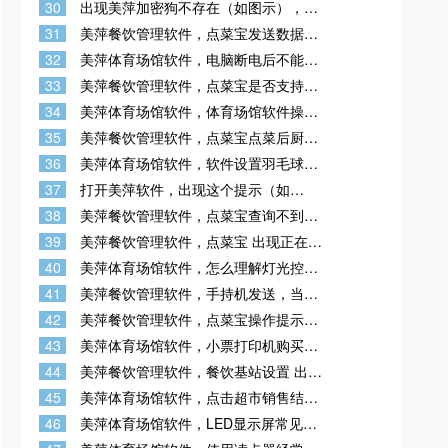
30
出现美萍加密狗不存在（如图示），是
何因？检测不到加密狗，可能加密狗坏
31
美萍餐饮管理软件，点菜宝发送数据时
了，或加密狗没插好，或电脑u口接触不
自动关机？
好，或电脑u口坏了
32
美萍体育场馆软件，电脑断电后不能控
制灯光控制器？
33
美萍餐饮管理软件，点菜宝是否支持点
临时菜或时价商品？
34
美萍体育场馆软件，体育场馆软件操作
场地到预离时间后自动清场这项功能是
35
美萍餐饮管理软件，点菜宝点菜后厨不
做什么用的？
打印？
36
美萍体育场馆软件，软件设置羽毛球场
地计次卡，刷卡进场不能消费，怎么
37
打开美萍软件，出现这个提示（如
办？
图），怎么回事？加密狗拔掉重新插也
38
美萍餐饮管理软件，点菜宝查询不到空
是显示这个，加密狗插上灯不亮 是不是
闲台？
加密狗坏了
39
美萍餐饮管理软件，点菜宝 出现正在验
证出现 fort already open？
40
美萍体育场馆软件，怎么理解灯光控制
的单向和双向?
41
美萍餐饮管理软件，手持机发送，当前
状态无效，禁止发送是怎么回事？
42
美萍餐饮管理软件，点菜宝操作提示没
有权限？
43
美萍体育场馆软件，小票打印机购买说
明?
44
美萍餐饮管理软件，餐饮基站设置 出现
383错误是什么意思？
45
美萍体育场馆软件，点击超市销售结账
按钮点击没有反应?
46
美萍体育场馆软件，LED显示屏常见问
题?