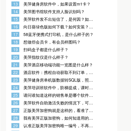
动获取吗？
13
美萍健身房软件中，如果设置m1卡？
14
美萍图书馆软件支持人脸识别吗？
15
美萍软件发不出短信了，是何因？如何
解决？
16
向日葵绿色版如何下载？如何安装？如
何使用？
17
58蓝牙便携式打印机，是什么样子的？
18
想做些会员卡，有会员样图吗？
19
扫码盒子都是什么样子？
20
美萍指纹仪是什么样子？
21
美萍酒店移动端功能一览图是什么样？
22
酒店软件：携程自动获取不到订单，实
际平台上有订单。（携程登录名密码已
23
美萍健身房单机版数据转SQL版，照片
经验证绝对正确）有可能是何因?
导入的工具在哪里来着？
24
美萍培训班软件中，阶梯提成，课时
费，会员办卡提成，卖课提成，这几个
25
请问谁知道这样的销售单是哪个软件做
功能有没有呀？
出来的？
26
美萍软件自助激活失败的情况下，可以
获取串号 发给客服激活，获取串号的方
27
正版美萍加密狗就是这样的，看准了，
式有两种如下
再也不被骗
28
我有美萍正版加密狗，如何知道用的是
哪个版本？就是想麻烦查询这个加密狗
29
认准正版美萍加密狗唯一编号，不再被
类型是单机还是专业版 ？
盗版商所骗