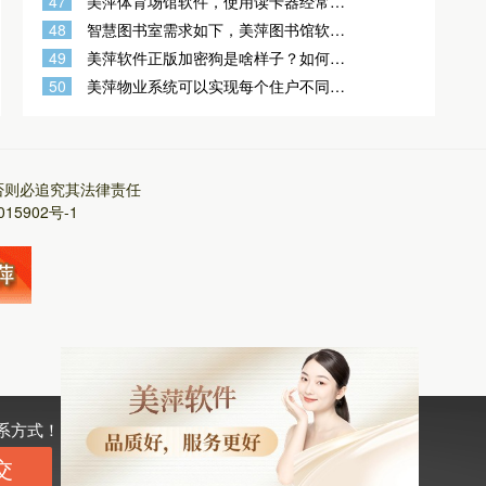
47
美萍体育场馆软件，使用读卡器经常遇
到的问题?
48
智慧图书室需求如下，美萍图书馆软件
可以适用吗？
49
美萍软件正版加密狗是啥样子？如何辨
别正版加密狗与盗版加密狗？
50
美萍物业系统可以实现每个住户不同日
期收取物业费吗？按每个住户的入住时
间 计算物业费
否则必追究其法律责任
015902号-1
系方式！
交