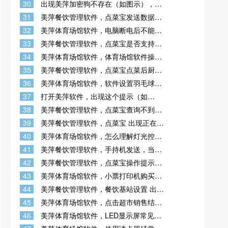
30
出现美萍加密狗不存在（如图示），是
何因？检测不到加密狗，可能加密狗坏
31
美萍餐饮管理软件，点菜宝发送数据时
了，或加密狗没插好，或电脑u口接触不
自动关机？
好，或电脑u口坏了
32
美萍体育场馆软件，电脑断电后不能控
制灯光控制器？
33
美萍餐饮管理软件，点菜宝是否支持点
临时菜或时价商品？
34
美萍体育场馆软件，体育场馆软件操作
场地到预离时间后自动清场这项功能是
35
美萍餐饮管理软件，点菜宝点菜后厨不
做什么用的？
打印？
36
美萍体育场馆软件，软件设置羽毛球场
地计次卡，刷卡进场不能消费，怎么
37
打开美萍软件，出现这个提示（如
办？
图），怎么回事？加密狗拔掉重新插也
38
美萍餐饮管理软件，点菜宝查询不到空
是显示这个，加密狗插上灯不亮 是不是
闲台？
加密狗坏了
39
美萍餐饮管理软件，点菜宝 出现正在验
证出现 fort already open？
40
美萍体育场馆软件，怎么理解灯光控制
的单向和双向?
41
美萍餐饮管理软件，手持机发送，当前
状态无效，禁止发送是怎么回事？
42
美萍餐饮管理软件，点菜宝操作提示没
有权限？
43
美萍体育场馆软件，小票打印机购买说
明?
44
美萍餐饮管理软件，餐饮基站设置 出现
383错误是什么意思？
45
美萍体育场馆软件，点击超市销售结账
按钮点击没有反应?
46
美萍体育场馆软件，LED显示屏常见问
题?