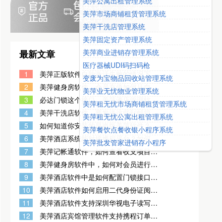
美萍公寓出租管理系统
美萍市场商铺租赁管理系统
美萍干洗店管理系统
美萍固定资产管理系统
美萍商业进销存管理系统
最新文章
医疗器械UDI码扫码枪
1
美萍正版软件自助激活失败的情况下，
变废为宝物品回收站管理系统
可以获取串号 发给客服激活，获取串号
2
美萍健身房软件，会员充值如何从自定
美萍业无忧物业管理系统
的方式有两种
义日期开始自动计算会员到期日？
3
必达门锁这个接口，美萍酒店管理软件
美萍租无忧市场商铺租赁管理系统
能对接吗？
4
美萍干洗店软件，要发送这些到邮箱，
美萍租无忧公寓出租管理系统
是在哪里设置的？
5
如何知道你安装的是盗版美萍软件？当
美萍餐饮点餐收银小程序系统
出现如图示时，您购买的一定是美萍盗
6
美萍酒店系统能对接携程平台？如何对
美萍批发管家进销存小程序
版软件。
接？如何获取携程平台上的商家订单？
7
美萍记帐通软件，如何查看收支项目明
细？
8
美萍健身房软件中，如何对会员进行注
销操作？
9
美萍酒店软件中是如何配置门锁接口
的？
10
美萍酒店软件如何启用二代身份证阅读
器设置？
11
美萍酒店软件支持深圳华视电子读写设
备有限公司龙华分公司生产的身份证阅
12
美萍酒店宾馆管理软件支持携程订单自
读器吗？