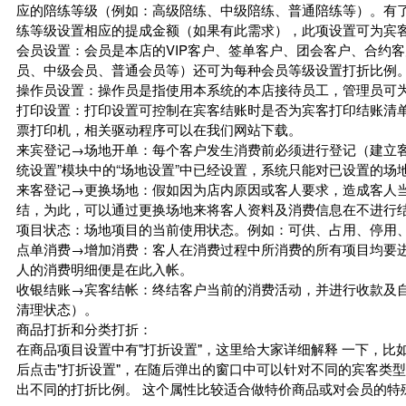
应的陪练等级（例如：高级陪练、中级陪练、普通陪练等）。有
练等级设置相应的提成金额（如果有此需求），此项设置可为宾
会员设置：会员是本店的VIP客户、签单客户、团会客户、合约
员、中级会员、普通会员等）还可为每种会员等级设置打折比例
操作员设置：操作员是指使用本系统的本店接待员工，管理员可
打印设置：打印设置可控制在宾客结账时是否为宾客打印结账清单
票打印机，相关驱动程序可以在我们网站下载。
来宾登记→场地开单：每个客户发生消费前必须进行登记（建立客
统设置”模块中的“场地设置”中已经设置，系统只能对已设置的场
来客登记→更换场地：假如因为店内原因或客人要求，造成客人
结，为此，可以通过更换场地来将客人资料及消费信息在不进行
项目状态：场地项目的当前使用状态。例如：可供、占用、停用
点单消费→增加消费：客人在消费过程中所消费的所有项目均要
人的消费明细便是在此入帐。
收银结账→宾客结帐：终结客户当前的消费活动，并进行收款及
清理状态）。
商品打折和分类打折：
在商品项目设置中有"打折设置"，这里给大家详细解释 一下，
后点击"打折设置"，在随后弹出的窗口中可以针对不同的宾客类
出不同的打折比例。 这个属性比较适合做特价商品或对会员的特