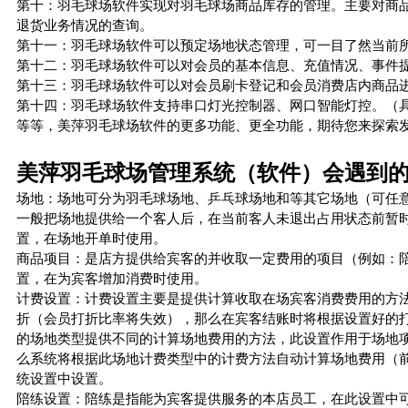
第十：羽毛球场软件实现对羽毛球场商品库存的管理。主要对商
退货业务情况的查询。
第十一：羽毛球场软件可以预定场地状态管理，可一目了然当前
第十二：羽毛球场软件可以对会员的基本信息、充值情况、事件
第十三：羽毛球场软件可以对会员刷卡登记和会员消费店内商品
第十四：羽毛球场软件支持串口灯光控制器、网口智能灯控。（
等等，美萍羽毛球场软件的更多功能、更全功能，期待您来探索
美萍羽毛球场管理系统（软件）会遇到
场地：场地可分为羽毛球场地、乒乓球场地和等其它场地（可任意
一般把场地提供给一个客人后，在当前客人未退出占用状态前暂
置，在场地开单时使用。
商品项目：是店方提供给宾客的并收取一定费用的项目（例如：
置，在为宾客增加消费时使用。
计费设置：计费设置主要是提供计算收取在场宾客消费费用的方
折（会员打折比率将失效），那么在宾客结账时将根据设置好的
的场地类型提供不同的计算场地费用的方法，此设置作用于场地
么系统将根据此场地计费类型中的计费方法自动计算场地费用（
统设置中设置。
陪练设置：陪练是指能为宾客提供服务的本店员工，在此设置中